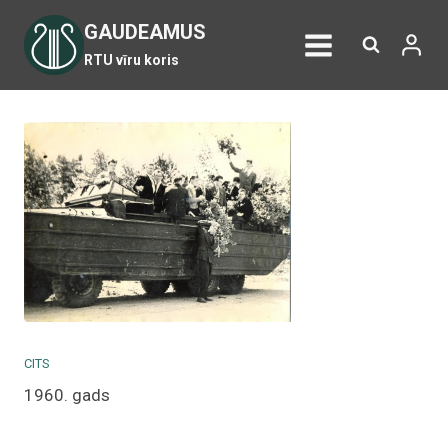
Skip
GAUDEAMUS
to
RTU vīru koris
content
CITS
1960. gads