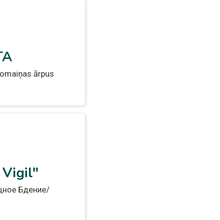
TA
nomaiņas ārpus
Vigil"
ощное Бдение/