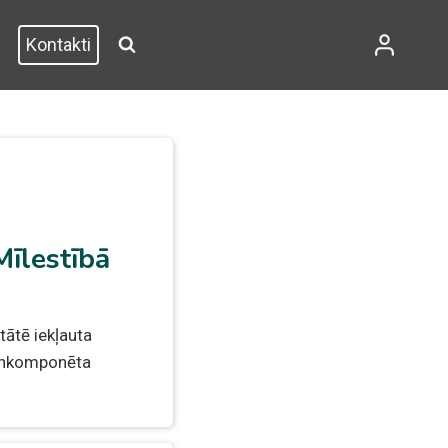
Kontakti
īlestībā
tātē iekļauta
aunkomponēta