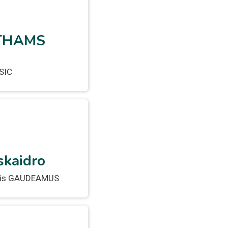
OTHAMS
SIC
skaidro
koris GAUDEAMUS