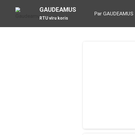
Skip
GAUDEAMUS
to
Par GAUDEAMUS
RTU vīru koris
content