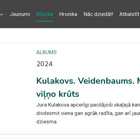
Jaunumi
Mūzika
Hronika
Nāc dziedāt!
Atbalstīt
ALBUMS
2024
Kulakovs. Veidenbaums. M
viļņo krūts
Jura Kulakova apcerīgi pacilājoši skaļajā kan
divdesmit viena gan agrāk radīta, gan arī j
dziesma.