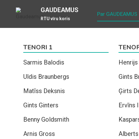
Skip
GAUDEAMUS
to
Par GAUDEAMUS
RTU vīru koris
content
TENORI 1
TENOR
Sarmis Balodis
Henrijs
Uldis Braunbergs
Gints B
Matīss Deksnis
Ģirts D
Gints Ginters
Ervīns 
Benny Goldsmith
Kaspars
Arnis Gross
Alberts