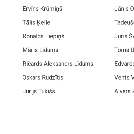
Ervīns Krūmiņš
Jānis O
Tālis Ķelle
Tadeuš
Ronalds Liepiņš
Juris Š
Māris Līdums
Toms U
Ričards Aleksandrs Līdums
Edvard
Oskars Rudzītis
Vents V
Jurijs Tukišs
Aivars 