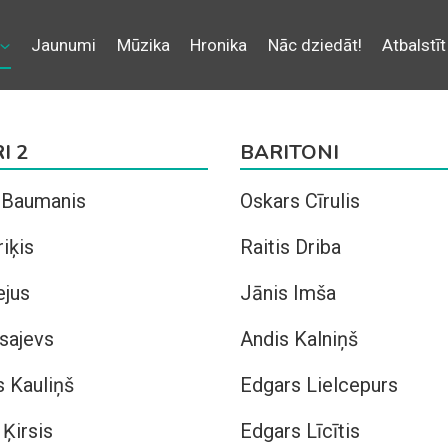
Jaunumi
Mūzika
Hronika
Nāc dziedāt!
Atbalstīt
I 2
BARITONI
 Baumanis
Oskars Cīrulis
riķis
Raitis Driba
ejus
Jānis Imša
Isajevs
Andis Kalniņš
 Kauliņš
Edgars Lielcepurs
 Ķirsis
Edgars Līcītis