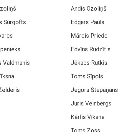
zoliņš
Andis Ozoliņš
s Surgofts
Edgars Pauls
varcs
Mārcis Priede
penieks
Edvīns Rudzītis
s Valdmanis
Jēkabs Rutkis
īksna
Toms Sīpols
Zelderis
Jegors Stepaņans
Juris Veinbergs
Kārlis Vīksne
Toms Zoss