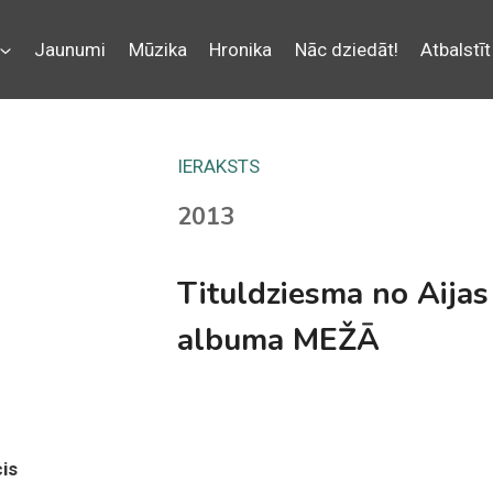
Jaunumi
Mūzika
Hronika
Nāc dziedāt!
Atbalstīt
IERAKSTS
2013
Tituldziesma no Aija
albuma MEŽĀ
cis