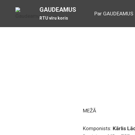
Skip
GAUDEAMUS
to
Par GAUDEAMUS
RTU vīru koris
content
MEŽĀ
Komponists:
Kārlis Lā