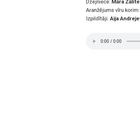
Dzejniece:
Māra Zālīte
Aranžējums vīru korim
Izpildītāji:
Aija Andrej