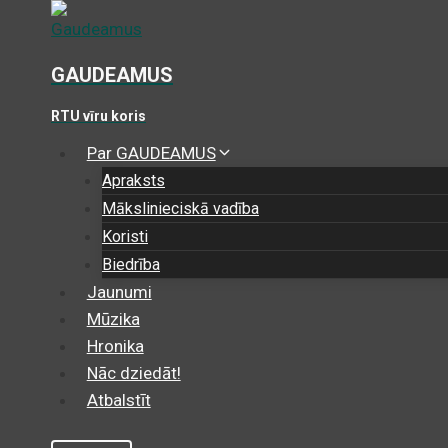
Skip
to
content
GAUDEAMUS
RTU vīru koris
Par GAUDEAMUS
Apraksts
Mākslinieciskā vadība
Koristi
Biedrība
Jaunumi
Mūzika
Hronika
Nāc dziedāt!
Atbalstīt