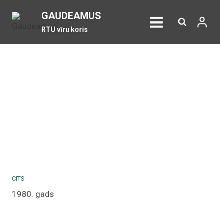
Skip
GAUDEAMUS
to
RTU vīru koris
content
CITS
1980. gads