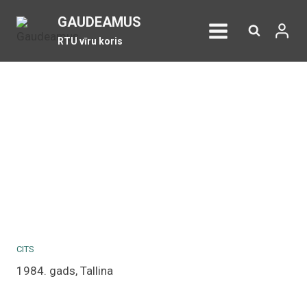
Skip
GAUDEAMUS
to
RTU vīru koris
content
CITS
1984. gads, Tallina