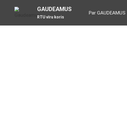
Skip
GAUDEAMUS
to
Par GAUDEAMUS
RTU vīru koris
content