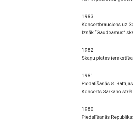
1983
Koncertbrauciens uz S
Iznāk “Gaudeamus” ska
1982
Skaņu plates ierakstīša
1981
Piedalīšanās 8. Baltija
Koncerts Sarkano strēl
1980
Piedalīšanās Republikas