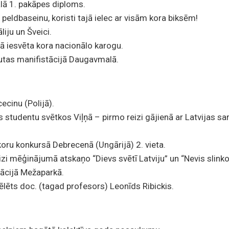
ālā 1. pakāpes diploms.
 peldbaseinu, koristi tajā ielec ar visām kora biksēm!
liju un Šveici.
ā iesvēta kora nacionālo karogu.
utas manifistācijā Daugavmalā.
ecinu (Polijā).
s studentu svētkos Viļņā – pirmo reizi gājienā ar Latvijas s
koru konkursā Debrecenā (Ungārijā) 2. vieta.
zi mēģinājumā atskaņo “Dievs svētī Latviju” un “Nevis slinko
ācijā Mežaparkā.
ēlēts doc. (tagad profesors) Leonīds Ribickis.