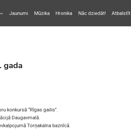
Jaunumi
Mūzika
Hronika
Nāc dziedāt!
Atbalstīt
. gada
oru konkursā “Rīgas gailis”.
tācijā Daugavmalā.
ievkalpojumā Torņakalna baznīcā.