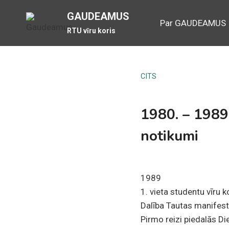
Skip
GAUDEAMUS
to
Par GAUDEAMUS
RTU vīru koris
content
CITS
1980. – 1989
notikumi
1989
1. vieta studentu vīru k
Dalība Tautas manifes
Pirmo reizi piedalās D