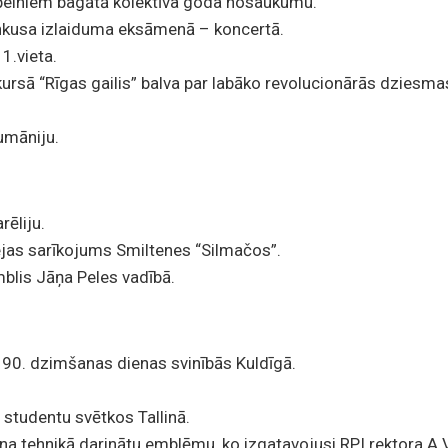
pelniem bagātā kolektīva goda nosaukumu.
inkusa izlaiduma eksāmenā – koncertā.
 1.vieta.
ursā “Rīgas gailis” balva par labāko revolucionārās dziesma
umāniju.
ēliju.
lejas sarīkojums Smiltenes “Silmačos”.
blis Jāņa Peles vadībā.
a 90. dzimšanas dienas svinībās Kuldīgā.
s studentu svētkos Tallinā.
a tehnikā darinātu emblēmu, ko izgatavojusi RPI rektora A.