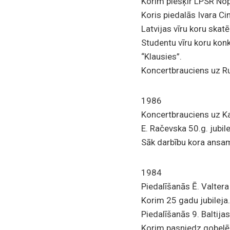
Korim piešķir LPSR No
Koris piedalās Ivara C
Latvijas vīru koru skatē
Studentu vīru koru konk
“Klausies”.
Koncertbrauciens uz R
1986
Koncertbrauciens uz Kar
E. Račevska 50.g. jubi
Sāk darbību kora ansam
1984
Piedalīšanās Ē. Valter
Korim 25 gadu jubileja.
Piedalīšanās 9. Baltija
Korim pasniedz gobelēn