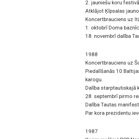
2. jauniešu koru festiv
Atklājot Ķīpsalas jauno
Koncertbrauciens uz Itā
1. oktobrī Doma baznīc
18. novembrī dalība Ta
1988
Koncertbrauciens uz Šc
Piedalīšanās 10 Baltija
karogu.
Dalība starptautiskajā 
28. septembrī pirmo rei
Dalība Tautas manifest
Par kora prezidentu iev
1987