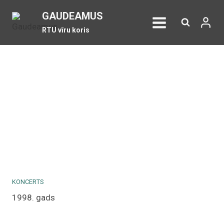
Skip
GAUDEAMUS
to
RTU vīru koris
content
KONCERTS
1998. gads