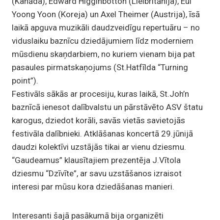
(Kanāda), Edward Higginbotton (Lielbritānija), Eui
Yoong Yoon (Koreja) un Axel Theimer (Austrija), īsā
laikā apguva muzikāli daudzveidīgu repertuāru – no
viduslaiku baznīcu dziedājumiem līdz moderniem
mūsdienu skaņdarbiem, no kuriem vienam bija pat
pasaules pirmatskaņojums (St.Hatfīlda “Turning
point”).
Festivāls sākās ar procesiju, kuras laikā, St.Joh’n
baznīcā ienesot dalībvalstu un pārstāvēto ASV štatu
karogus, dziedot korāli, savās vietās savietojās
festivāla dalībnieki. Atklāšanas koncertā 29.jūnijā
daudzi kolektīvi uzstājās tikai ar vienu dziesmu.
“Gaudeamus” klausītajiem prezentēja J.Vītola
dziesmu “Dzīvīte”, ar savu uzstāšanos izraisot
interesi par mūsu kora dziedāšanas manieri.
Interesanti šajā pasākumā bija organizēti