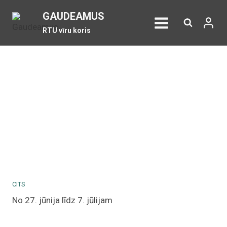
Skip
GAUDEAMUS
to
RTU vīru koris
content
CITS
No 27. jūnija līdz 7. jūlijam