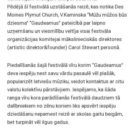
Pēdējā šī festivālā uzstāšanās reizē, kas notika Des
Moines Plymut Church, V.Kaminska “Mūžu mūžos būs
dziesma” “Gaudeamus” pateicībā par laipno
uzņemšanu un viesmīlību veltīja visai festivāla
organizācijas komitejai mākslinieciskās direktores
(artistic direktor&founder) Carol Stewart personā.
Piedalīšanās šajā festivālā vīru korim “Gaudeamus”
deva iespēju nest savu vārdu pasaulē vēl plašāk,
popularizēt latviešu mūziku, veidot kontaktus ar citu
valstu kolektīvu pārstāvjiem. Iespējams, ka šāda
ranga vīru kora parādīšanās festivālā daudziem tā
dalībniekiem no zēnu koriem liks apsvērt iespēju
dziedāšanu nepamest reizē ar skolas gaitu beigām,
bet turpināt vēl ilgus gadus.