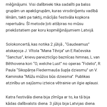
mēģinājumi. Visi dalībnieki tika sadalīti pa balss
grupām un apakšgrupām, kuras virsdiriģentu vadībā
lēnām, takti pa taktij, mācījās festivāla kopkora
repertuāru. Šī metode ļoti atšķiras no mūsu
priekšstatiem par koru kopmēģinājumiem Latvijā.
Solokoncertā, kas notika 2.jūlijā , “Gaudeamus”
atskaņoja J. Vītola “Mana Tēvija” un E.Račevska
“Sanctus”, krievu pareizticīgo baznīcas himnas, L.van
Bēthovena kori “O, welche Lust” no operas “Fidelio”, R.
Paula “Sikspārņa Fledermauša šupļa dziesmu” un V.
Kaminska “Mūžu mūžos būs dziesma”. Publikas
atzinību un sajūsmu izteica vētrainie un ilgie aplausi.
Katra festivāla diena bija zīmīga ar to, ka tā bija
kādas dalībvalsts diena. 3.jūlijs bija Latvijas diena.