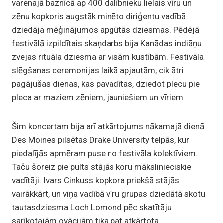
varenajā baznīcā ap 400 dalībnieku lielais vīru un
zēnu kopkoris augstāk minēto diriģentu vadībā
dziedāja mēģinājumos apgūtās dziesmas. Pēdējā
festivālā izpildītais skaņdarbs bija Kanādas indiāņu
zvejas rituāla dziesma ar visām kustībām. Festivāla
slēgšanas ceremonijas laikā apjautām, cik ātri
pagājušas dienas, kas pavadītas, dziedot plecu pie
pleca ar maziem zēniem, jauniešiem un vīriem.
Šim koncertam bija arī atkārtojums nākamajā dienā
Des Moines pilsētas Drake University telpās, kur
piedalījās apmēram puse no festivāla kolektīviem.
Taču šoreiz pie pults stājās koru mākslinieciskie
vadītāji. Ivars Cinkuss kopkora priekšā stājās
vairākkārt, un viņa vadībā vīru grupas dziedātā skotu
tautasdziesma Loch Lomond pēc skatītāju
sarīkotajām ovācijām tika pat atkārtota.