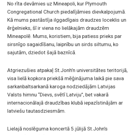
No rīta devāmies uz Mineapoli, kur Plymouth
Congregational Church piedalījāmies dievkalpojumā.
Kā mums pastāstīja ilggadīgais draudzes loceklis un
ērģelnieks, šī ir viena no lielākajām draudzēm
Mineapolē. Mums, koristiem, bija patiess prieks par
sirsnīgo sagaidīšanu, laipnību un sirds siltumu, ko
sajutām, dziedot šajā baznīcā.
Atgriezušies atpakaļ St.Jonh’n universitātes teritorijā,
visa lielā kopkora priekšā mēģinājuma laikā pie sava
sarkanbaltsarkanā karoga nodziedājām Latvijas
Valsts himnu “Dievs, svētī Latviju”, bet vakarā
internacionālajā draudzības klubā iepazīstinājām ar
latviešu tautasdziesmām.
Lielajā noslēguma koncertā 5.jūlijā St.John’s