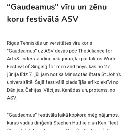
“Gaudeamus” vīru un zēnu
koru festivālā ASV
Rīgas Tehniskās universitātes vīru koris
“Gaudeamus” uz ASV devās pēc The Alliance for
Arts&Understanding ielūguma, lai piedalītos World
Festival of Singing for men and boys, kas no 27.
jūnija līdz 7. jūlijam notika Minesotas štata St.John’s
universitātē. Šajā festivālā piedalījās arī kolektīvi no
Dānijas, Čehijas, Vācijas, Kanādas un, protams, no
ASV.
“Gaudeamus” festivāla laikā kopkora mēģinājumos,
kurus vadīja diriģenti Stephen Hatfiield un Ken Fleet