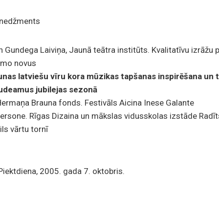
enedžments
 Gundega Laiviņa, Jaunā teātra institūts. Kvalitatīvu izrāžu
Homo novus
unas latviešu vīru kora mūzikas tapšanas inspirēšana un
audeamus jubilejas sezonā
Hermaņa Brauna fonds. Festivāls Aicina Inese Galante
ersone. Rīgas Dizaina un mākslas vidusskolas izstāde Radīts
ls vārtu tornī
iektdiena, 2005. gada 7. oktobris.