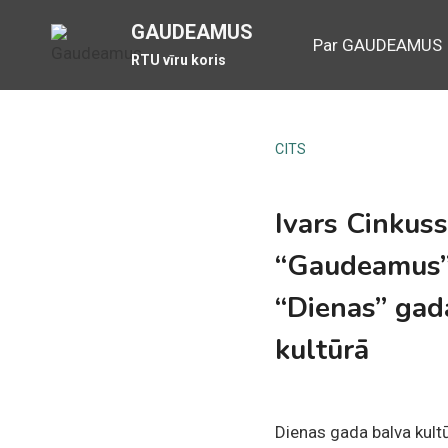
Skip
GAUDEAMUS
to
Par GAUDEAMUS
RTU vīru koris
content
CITS
Ivars Cinkuss
“Gaudeamus”
“Dienas” gad
kultūrā
Dienas gada balva kultū