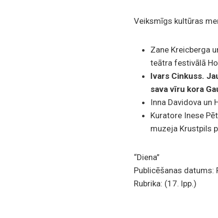
Veiksmīgs kultūras m
Zane Kreicberga un
teātra festivālā 
Ivars Cinkuss. Ja
sava vīru kora G
Inna Davidova un 
Kuratore Inese Pēt
muzeja Krustpils pi
“Diena”
Publicēšanas datums: P
Rubrika: (17. lpp.)