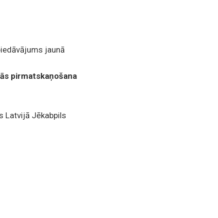
 piedāvājums jaunā
 tās pirmatskaņošana
 Latvijā Jēkabpils