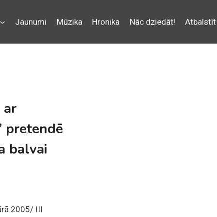
Jaunumi
Mūzika
Hronika
Nāc dziedāt!
Atbalstīt
 ar
 pretendē
a balvai
rā 2005/ III