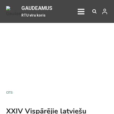
Skip
GAUDEAMUS
to
RTU vīru koris
content
CITS
XXIV Vispārējie latviešu