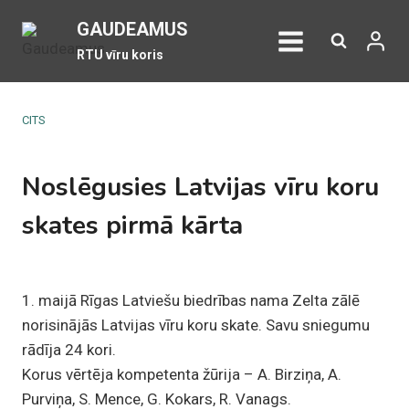
Skip
GAUDEAMUS
to
RTU vīru koris
content
CITS
Noslēgusies Latvijas vīru koru
skates pirmā kārta
1. maijā Rīgas Latviešu biedrības nama Zelta zālē
norisinājās Latvijas vīru koru skate. Savu sniegumu
rādīja 24 kori.
Korus vērtēja kompetenta žūrija – A. Birziņa, A.
Purviņa, S. Mence, G. Kokars, R. Vanags.