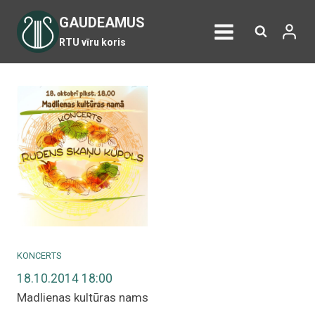
Skip
GAUDEAMUS
to
RTU vīru koris
content
KONCERTS
18.10.2014 18:00
Madlienas kultūras nams