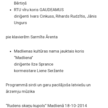
Bērtiņš
RTU vīru koris GAUDEAMUS
diriģenti Ivars Cinkuss, Rihards Rudzītis, Jānis
Ungurs
pie klavierēm Sarmīte Ārenta
Madlienas kultūras nama jauktais koris
“Madliena”
diriģente Ilze Sprance
kormeistare Liene Seržante
Programmā sirdi un garu pacilājoša latviešu un
ārzemju mūzika
“Rudens skaņu kupols” Madlienā 18-10-2014