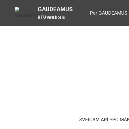
Skip
GAUDEAMUS
to
Par GAUDEAMUS
RTU vīru koris
content
SVEICAM ARĪ SPO MĀK