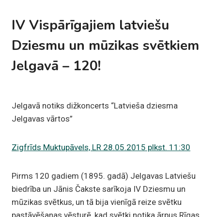
IV Vispārīgajiem latviešu
Dziesmu un mūzikas svētkiem
Jelgavā – 120!
Jelgavā notiks dižkoncerts “Latvieša dziesma
Jelgavas vārtos”
Zigfrīds Muktupāvels, LR 28.05.2015 plkst. 11:30
Pirms 120 gadiem (1895. gadā) Jelgavas Latviešu
biedrība un Jānis Čakste sarīkoja IV Dziesmu un
mūzikas svētkus, un tā bija vienīgā reize svētku
pastāvēšanas vēsturē, kad svētki notika ārpus Rīgas.