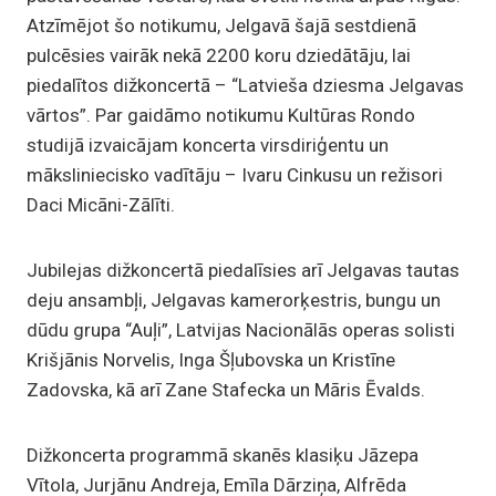
Atzīmējot šo notikumu, Jelgavā šajā sestdienā
pulcēsies vairāk nekā 2200 koru dziedātāju, lai
piedalītos dižkoncertā – “Latvieša dziesma Jelgavas
vārtos”. Par gaidāmo notikumu Kultūras Rondo
studijā izvaicājam koncerta virsdiriģentu un
māksliniecisko vadītāju – Ivaru Cinkusu un režisori
Daci Micāni-Zālīti.
Jubilejas dižkoncertā piedalīsies arī Jelgavas tautas
deju ansambļi, Jelgavas kamerorķestris, bungu un
dūdu grupa “Auļi”, Latvijas Nacionālās operas solisti
Krišjānis Norvelis, Inga Šļubovska un Kristīne
Zadovska, kā arī Zane Stafecka un Māris Ēvalds.
Dižkoncerta programmā skanēs klasiķu Jāzepa
Vītola, Jurjānu Andreja, Emīla Dārziņa, Alfrēda