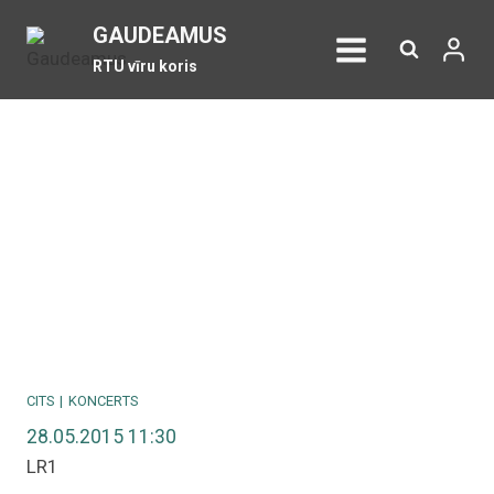
Skip
GAUDEAMUS
to
RTU vīru koris
content
CITS
|
KONCERTS
28.05.2015 11:30
LR1