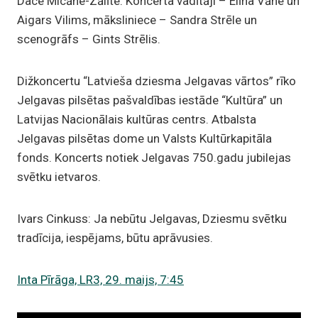
Dace Micāne-Zālīte. Koncerta vadītāji – Elīna Vāne un
Aigars Vilims, māksliniece – Sandra Strēle un
scenogrāfs – Gints Strēlis.
Dižkoncertu “Latvieša dziesma Jelgavas vārtos” rīko
Jelgavas pilsētas pašvaldības iestāde “Kultūra” un
Latvijas Nacionālais kultūras centrs. Atbalsta
Jelgavas pilsētas dome un Valsts Kultūrkapitāla
fonds. Koncerts notiek Jelgavas 750.gadu jubilejas
svētku ietvaros.
Ivars Cinkuss: Ja nebūtu Jelgavas, Dziesmu svētku
tradīcija, iespējams, būtu aprāvusies.
Inta Pīrāga, LR3, 29. maijs, 7:45