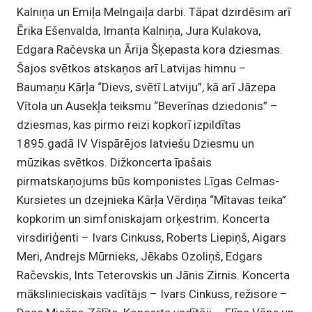
Kalniņa un Emiļa Melngaiļa darbi. Tāpat dzirdēsim arī
Ērika Ešenvalda, Imanta Kalniņa, Jura Kulakova,
Edgara Račevska un Ārija Šķepasta kora dziesmas.
Šajos svētkos atskaņos arī Latvijas himnu –
Baumaņu Kārļa “Dievs, svētī Latviju”, kā arī Jāzepa
Vītola un Ausekļa teiksmu “Beverīnas dziedonis” –
dziesmas, kas pirmo reizi kopkorī izpildītas
1895.gadā IV Vispārējos latviešu Dziesmu un
mūzikas svētkos. Dižkoncerta īpašais
pirmatskaņojums būs komponistes Līgas Celmas-
Kursietes un dzejnieka Kārļa Vērdiņa “Mītavas teika”
kopkorim un simfoniskajam orķestrim. Koncerta
virsdiriģenti – Ivars Cinkuss, Roberts Liepiņš, Aigars
Meri, Andrejs Mūrnieks, Jēkabs Ozoliņš, Edgars
Račevskis, Ints Teterovskis un Jānis Zirnis. Koncerta
mākslinieciskais vadītājs – Ivars Cinkuss, režisore –