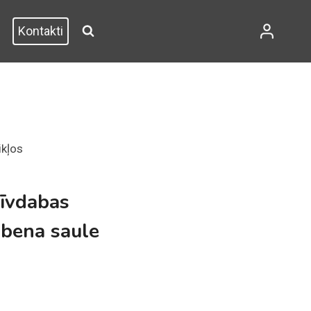
Kontakti
ikļos
rīvdabas
obena saule