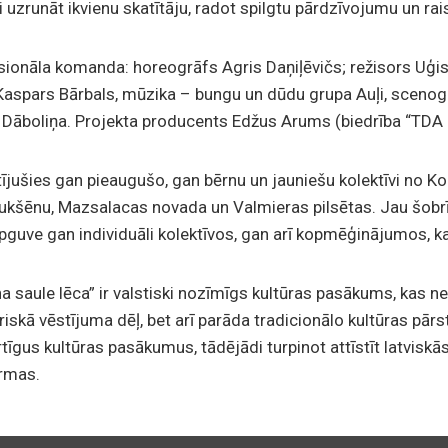
uzrunāt ikvienu skatītāju, radot spilgtu pārdzīvojumu un rais
onāla komanda: horeogrāfs Agris Daņiļēvičs; režisors Uģis
n Kaspars Bārbals, mūzika – bungu un dūdu grupa Auļi, scenog
a Dāboliņa. Projekta producents Edžus Arums (biedrība “TDA K
ījušies gan pieaugušo, gan bērnu un jauniešu kolektīvi no Ko
aukšēnu, Mazsalacas novada un Valmieras pilsētas. Jau šobrīd
uve gan individuāli kolektīvos, gan arī kopmēģinājumos, k
 saule lēca” ir valstiski nozīmīgs kultūras pasākums, kas ne 
uriskā vēstījuma dēļ, bet arī parāda tradicionālo kultūras pār
tīgus kultūras pasākumus, tādējādi turpinot attīstīt latviskā
rmas.