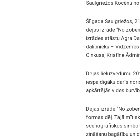
Saulgriežos Kocēnu nov
Šī gada Saulgriežos, 2
dejas izrāde “No zoben
izrādes stāstu Agra Da
dalībnieku – Vidzemes 
Cinkuss, Kristīne Ādmin
Dejas lieluzvedumu 201
iespaidīgāku darīs nori
apkārtējās vides burvīb
Dejas izrāde “No zobena 
formas dēļ. Tajā mītisk
scenogrāfiskos simbolos
zināšanu bagātību un dz