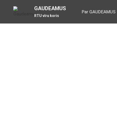
Skip
GAUDEAMUS
to
Par GAUDEAMUS
RTU vīru koris
content