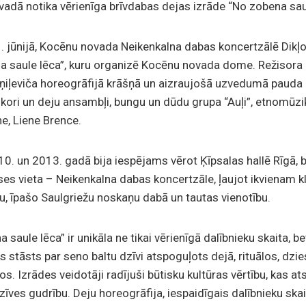
adā notika vērienīga brīvdabas dejas izrāde “No zobena sau
1. jūnijā, Kocēnu novada Neikenkalna dabas koncertzālē Dikļo
a saule lēca”, kuru organizē Kocēnu novada dome. Režisora
ņiļeviča horeogrāfijā krāšņā un aizraujošā uzvedumā pauda
kori un deju ansambļi, bungu un dūdu grupa “Auļi”, etnomūzi
e, Liene Brence.
0. un 2013. gadā bija iespējams vērot Ķīpsalas hallē Rīgā, b
ses vieta – Neikenkalna dabas koncertzāle, ļaujot ikvienam 
u, īpašo Saulgriežu noskaņu dabā un tautas vienotību.
saule lēca” ir unikāla ne tikai vērienīgā dalībnieku skaita, be
s stāsts par seno baltu dzīvi atspoguļots dejā, rituālos, dz
. Izrādes veidotāji radījuši būtisku kultūras vērtību, kas a
īves gudrību. Deju horeogrāfija, iespaidīgais dalībnieku skai