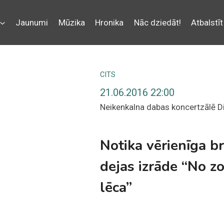
Jaunumi
Mūzika
Hronika
Nāc dziedāt!
Atbalstīt
CITS
21.06.2016 22:00
Neikenkalna dabas koncertzālē D
Notika vērienīga b
dejas izrāde “No z
lēca”