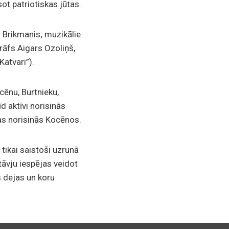
ot patriotiskas jūtas.
 Brikmanis; muzikālie
rāfs Aigars Ozoliņš,
atvari”).
cēnu, Burtnieku,
 aktīvi norisinās
as norisinās Kocēnos.
tikai saistoši uzrunā
stāvju iespējas veidot
s dejas un koru