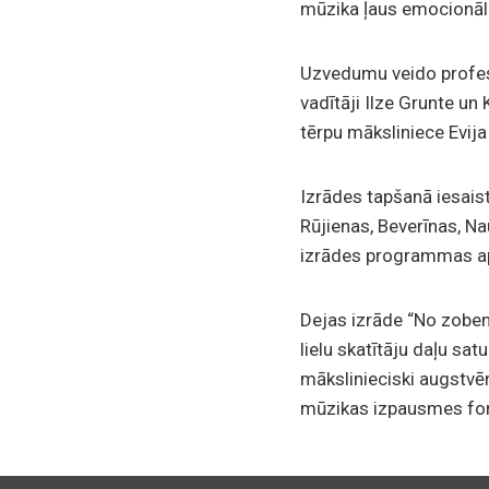
mūzika ļaus emocionāli 
Uzvedumu veido profesi
vadītāji Ilze Grunte u
tērpu māksliniece Evij
Izrādes tapšanā iesaist
Rūjienas, Beverīnas, N
izrādes programmas apg
Dejas izrāde “No zobena
lielu skatītāju daļu sat
mākslinieciski augstvēr
mūzikas izpausmes fo