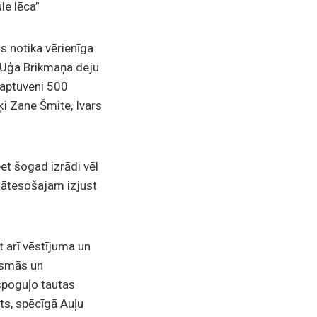
le lēca”
s notika vērienīga
 Uģa Brikmaņa deju
 aptuveni 500
ķi Zane Šmite, Ivars
et šogad izrādi vēl
klātesošajam izjust
t arī vēstījuma un
iesmās un
tspoguļo tautas
ts, spēcīgā Auļu