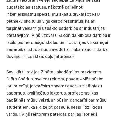
Žīgurs rektoram vēlēja saglabāt Latvijas lielākās
augstskolas statusu, nākotnē palielinot
inženierzinātņu speciālistu skaitu, divkāršot RTU
pētnieku skaitu un viņu darba rezultātus, kā arī
turpināt veiksmīgi uzsākto sadarbību ar industrijas
pārstāvjiem. Viņš uzsvēra: «Leonīda Ribicka darbība ir
izcils piemērs augstskolas un industrijas veiksmīgai
sadarbībai, studentus savedot ar nākamajiem darba
devējiem. Iesāktais ceļš jāturpina.»
Savukārt Latvijas Zinātņu akadēmijas prezidents
Ojārs Spārītis, sveicot rektoru, pauda: «Mēs būsim
ļoti priecīgi, ja varēsim saņemt gudrus zinātnieku
padomus, kvalificētus lektorus, profesorus, kas
bagātinās mūsu valsti, un būsim gandarīti par mūsu
studentiem, kas, aizejot pasaulē, nesīs līdzi Rīgas
vārdu.» Viņš rektoram pateicās par jau iepriekš