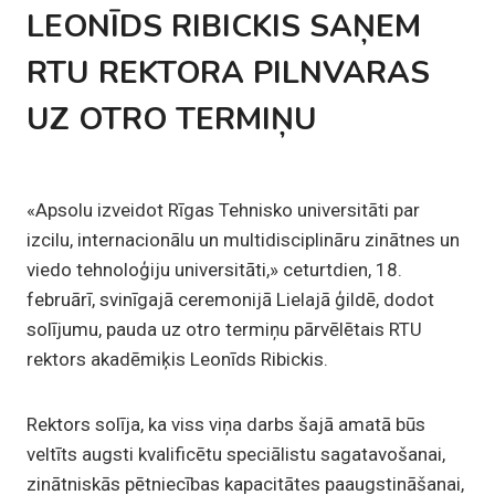
LEONĪDS RIBICKIS SAŅEM
RTU REKTORA PILNVARAS
UZ OTRO TERMIŅU
«Apsolu izveidot Rīgas Tehnisko universitāti par
izcilu, internacionālu un multidisciplināru zinātnes un
viedo tehnoloģiju universitāti,» ceturtdien, 18.
februārī, svinīgajā ceremonijā Lielajā ģildē, dodot
solījumu, pauda uz otro termiņu pārvēlētais RTU
rektors akadēmiķis Leonīds Ribickis.
Rektors solīja, ka viss viņa darbs šajā amatā būs
veltīts augsti kvalificētu speciālistu sagatavošanai,
zinātniskās pētniecības kapacitātes paaugstināšanai,