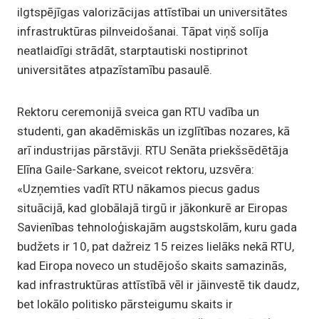
ilgtspējīgas valorizācijas attīstībai un universitātes
infrastruktūras pilnveidošanai. Tāpat viņš solīja
neatlaidīgi strādāt, starptautiski nostiprinot
universitātes atpazīstamību pasaulē.
Rektoru ceremonijā sveica gan RTU vadība un
studenti, gan akadēmiskās un izglītības nozares, kā
arī industrijas pārstāvji. RTU Senāta priekšsēdētāja
Elīna Gaile-Sarkane, sveicot rektoru, uzsvēra:
«Uzņemties vadīt RTU nākamos piecus gadus
situācijā, kad globālajā tirgū ir jākonkurē ar Eiropas
Savienības tehnoloģiskajām augstskolām, kuru gada
budžets ir 10, pat dažreiz 15 reizes lielāks nekā RTU,
kad Eiropa noveco un studējošo skaits samazinās,
kad infrastruktūras attīstībā vēl ir jāinvestē tik daudz,
bet lokālo politisko pārsteigumu skaits ir