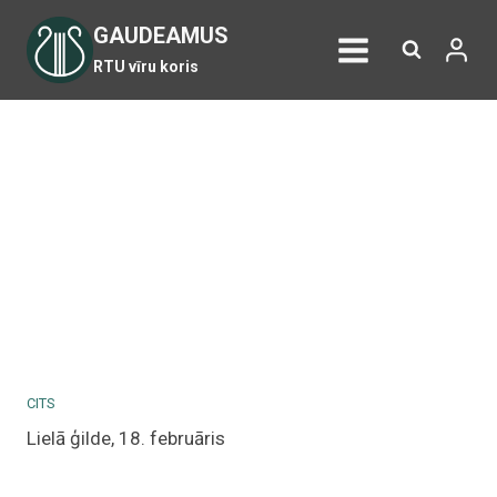
Skip
GAUDEAMUS
to
RTU vīru koris
content
CITS
Lielā ģilde, 18. februāris