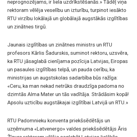
neprognozējams, ir liela uzdrīkstēšanās.» Tādēļ viņa
rektoram vēlēja veselību un izturību, turpinot iesākto
RTU virzību lokālajā un globālajā augstākās izglītības
un zinātnes tirgū.
Jaunais izglītības un zinātnes ministrs un RTU
profesors Kārlis Šadurskis, suminot rektoru, uzsvēra,
ka RTU jāsaglabā cienījama pozīcija Latvijas, Eiropas
un pasaules izglītības telpā, un pauda cerību, ka
ministrijas un augstskolas sadarbība būs ražīga:
«Ceru, ka man nekad netrūks draudzīga padoma no
dzimtās Alma Mater un tās vadītāja. Strādāsim kopā!
Apsolu uzticību augstākajai izglītībai Latvijā un RTU.»
RTU Padomnieku konventa priekšsēdētājs un
uzņēmuma «Latvenergo» valdes priekšsēdētājs Āris