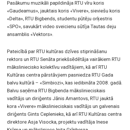
Pasākumu muzikāli papildināja RTU vīru koris
«Gaudeamus», jauktais koris «Vivere», sieviešu koris
«Delta», RTU Bigbends, studentu pūtēju orķestris
«SPO», savukārt video sveicienu sūtīja Tautas deju
ansamblis «Vektors».
Pateicībā par RTU kultūras dzīves stiprināšanu
rektors un RTU Senāta priekšsēdētāja vairākiem RTU
māksliniecisko kolektīvu vadītājiem, kā arī RTU
Kultūras centra pārstāvjiem pasniedza RTU Gada
balvu kultūrā – «Simbiozi», kas iedibināta 2008. gadā.
Balvu saņēma RTU Bigbenda mākslinieciskais
vadītājs un diriģents Jānis Amantovs, RTU jauktā
kora «Vivere» mākslinieciskais vadītājs un galvenais
diriģents Gints Ceplenieks, kā arī RTU Kultūras centra
direktore Asja Visocka, projektu vadītāja Inese
Krūma un māksliniece Inita Grīnberga.