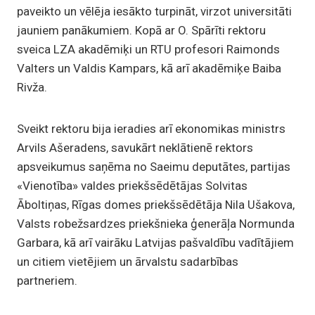
paveikto un vēlēja iesākto turpināt, virzot universitāti
jauniem panākumiem. Kopā ar O. Spārīti rektoru
sveica LZA akadēmiķi un RTU profesori Raimonds
Valters un Valdis Kampars, kā arī akadēmiķe Baiba
Rivža.
Sveikt rektoru bija ieradies arī ekonomikas ministrs
Arvils Ašeradens, savukārt neklātienē rektors
apsveikumus saņēma no Saeimu deputātes, partijas
«Vienotība» valdes priekšsēdētājas Solvitas
Āboltiņas, Rīgas domes priekšsēdētāja Nila Ušakova,
Valsts robežsardzes priekšnieka ģenerāļa Normunda
Garbara, kā arī vairāku Latvijas pašvaldību vadītājiem
un citiem vietējiem un ārvalstu sadarbības
partneriem.