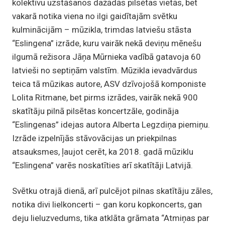
kolektīvu uzstāšanos dažādās pilsētas vietās, bet
vakarā notika viena no ilgi gaidītajām svētku
kulminācijām – mūzikla, trimdas latviešu stāsta
“Eslingena” izrāde, kuru vairāk nekā deviņu mēnešu
ilgumā režisora Jāņa Mūrnieka vadībā gatavoja 60
latvieši no septiņām valstīm. Mūzikla ievadvārdus
teica tā mūzikas autore, ASV dzīvojošā komponiste
Lolita Ritmane, bet pirms izrādes, vairāk nekā 900
skatītāju pilnā pilsētas koncertzāle, godināja
“Eslingenas” idejas autora Alberta Legzdiņa piemiņu.
Izrāde izpelnījās stāvovācijas un priekpilnas
atsauksmes, ļaujot cerēt, ka 2018. gadā mūziklu
“Eslingena” varēs noskatīties arī skatītāji Latvijā.
Svētku otrajā dienā, arī pulcējot pilnas skatītāju zāles,
notika divi lielkoncerti – gan koru kopkoncerts, gan
deju lieluzvedums, tika atklāta grāmata “Atmiņas par