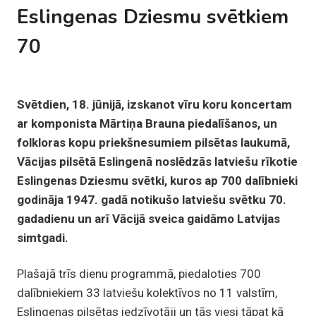
Eslingenas Dziesmu svētkiem
70
Svētdien, 18. jūnijā, izskanot vīru koru koncertam
ar komponista Mārtiņa Brauna piedalīšanos, un
folkloras kopu priekšnesumiem pilsētas laukumā,
Vācijas pilsētā Eslingenā noslēdzās latviešu rīkotie
Eslingenas Dziesmu svētki, kuros ap 700 dalībnieki
godināja 1947. gadā notikušo latviešu svētku 70.
gadadienu un arī Vācijā sveica gaidāmo Latvijas
simtgadi.
Plašajā trīs dienu programmā, piedaloties 700
dalībniekiem 33 latviešu kolektīvos no 11 valstīm,
Eslingenas pilsētas iedzīvotāji un tās viesi tāpat kā