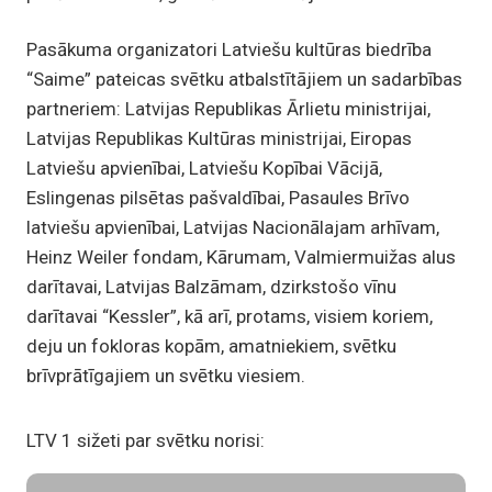
Pasākuma organizatori Latviešu kultūras biedrība
“Saime” pateicas svētku atbalstītājiem un sadarbības
partneriem: Latvijas Republikas Ārlietu ministrijai,
Latvijas Republikas Kultūras ministrijai, Eiropas
Latviešu apvienībai, Latviešu Kopībai Vācijā,
Eslingenas pilsētas pašvaldībai, Pasaules Brīvo
latviešu apvienībai, Latvijas Nacionālajam arhīvam,
Heinz Weiler fondam, Kārumam, Valmiermuižas alus
darītavai, Latvijas Balzāmam, dzirkstošo vīnu
darītavai “Kessler”, kā arī, protams, visiem koriem,
deju un fokloras kopām, amatniekiem, svētku
brīvprātīgajiem un svētku viesiem.
LTV 1 sižeti par svētku norisi: