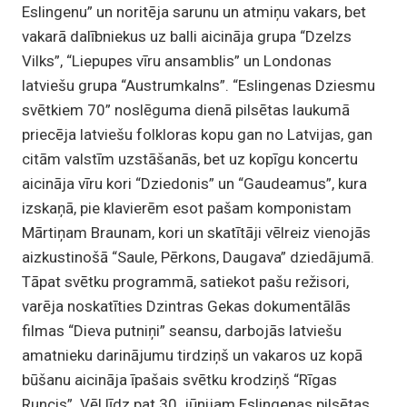
Eslingenu” un noritēja sarunu un atmiņu vakars, bet
vakarā dalībniekus uz balli aicināja grupa “Dzelzs
Vilks”, “Liepupes vīru ansamblis” un Londonas
latviešu grupa “Austrumkalns”. “Eslingenas Dziesmu
svētkiem 70” noslēguma dienā pilsētas laukumā
priecēja latviešu folkloras kopu gan no Latvijas, gan
citām valstīm uzstāšanās, bet uz kopīgu koncertu
aicināja vīru kori “Dziedonis” un “Gaudeamus”, kura
izskaņā, pie klavierēm esot pašam komponistam
Mārtiņam Braunam, kori un skatītāji vēlreiz vienojās
aizkustinošā “Saule, Pērkons, Daugava” dziedājumā.
Tāpat svētku programmā, satiekot pašu režisori,
varēja noskatīties Dzintras Gekas dokumentālās
filmas “Dieva putniņi” seansu, darbojās latviešu
amatnieku darinājumu tirdziņš un vakaros uz kopā
būšanu aicināja īpašais svētku krodziņš “Rīgas
Runcis”. Vēl līdz pat 30. jūnijam Eslingenas pilsētas