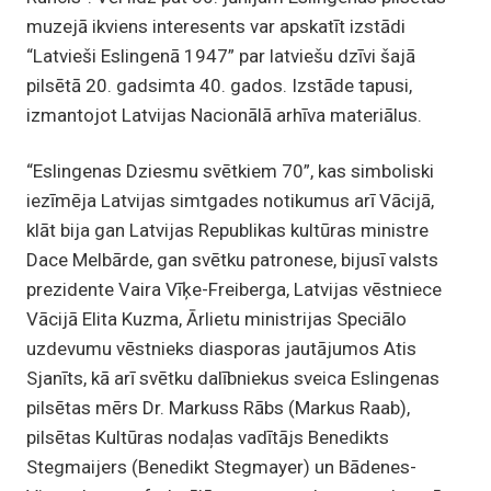
muzejā ikviens interesents var apskatīt izstādi
“Latvieši Eslingenā 1947” par latviešu dzīvi šajā
pilsētā 20. gadsimta 40. gados. Izstāde tapusi,
izmantojot Latvijas Nacionālā arhīva materiālus.
“Eslingenas Dziesmu svētkiem 70”, kas simboliski
iezīmēja Latvijas simtgades notikumus arī Vācijā,
klāt bija gan Latvijas Republikas kultūras ministre
Dace Melbārde, gan svētku patronese, bijusī valsts
prezidente Vaira Vīķe-Freiberga, Latvijas vēstniece
Vācijā Elita Kuzma, Ārlietu ministrijas Speciālo
uzdevumu vēstnieks diasporas jautājumos Atis
Sjanīts, kā arī svētku dalībniekus sveica Eslingenas
pilsētas mērs Dr. Markuss Rābs (Markus Raab),
pilsētas Kultūras nodaļas vadītājs Benedikts
Stegmaijers (Benedikt Stegmayer) un Bādenes-