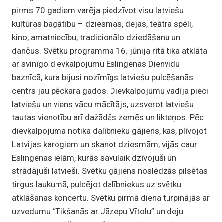
pirms 70 gadiem varēja piedzīvot visu latviešu
kultūras bagātību – dziesmas, dejas, teātra spēli,
kino, amatniecību, tradicionālo dziedāšanu un
dančus. Svētku programma 16. jūnija rītā tika atklāta
ar svinīgo dievkalpojumu Eslingenas Dienvidu
baznīcā, kura bijusi nozīmīgs latviešu pulcēšanās
centrs jau pēckara gados. Dievkalpojumu vadīja pieci
latviešu un viens vācu mācītājs, uzsverot latviešu
tautas vienotību arī dažādās zemēs un likteņos. Pēc
dievkalpojuma notika dalībnieku gājiens, kas, plīvojot
Latvijas karogiem un skanot dziesmām, vijās caur
Eslingenas ielām, kurās savulaik dzīvojuši un
strādājuši latvieši. Svētku gājiens noslēdzās pilsētas
tirgus laukumā, pulcējot dalībniekus uz svētku
atklāšanas koncertu. Svētku pirmā diena turpinājās ar
uzvedumu “Tikšanās ar Jāzepu Vītolu” un deju