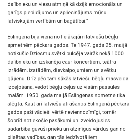
dalībnieku un viesu atmiņā kā dziļš emocionāls un
garīgs piepildījums un apliecinājums mūsu
latviskajām vertībām un bagātībai.”
Eslingena bija viena no lielākajām latviešu bēgļu
apmetnēm pēckara gados. Te 1947. gada 25. maijā
notikušie Dziesmu svētki pulcēja vairāk nekā 1000
dalībnieku un izskanēja caur koncertiem, teātra
izrādēm, izstādēm, dievkalpojumiem un svētku
gājienu. Drīz pēc tam sākās latviešu bēgļu masveida
izceļošana, vedot bēgļu ceļus uz visām pasaules
malām. 1950. gada maijā Eslingenas nometne tika
slēgta. Kaut arī latviešu atrašanos Eslingenā pēckara
gados paši vācieši vērtē neviennozīmīgi, tomēr
šobrīd notiekošie pasākumi un izveidojusies
sadarbība guvuši prieku un atzinīgus vārdus gan no
pilsētas vadības, gan tās iedzīvotājiem.