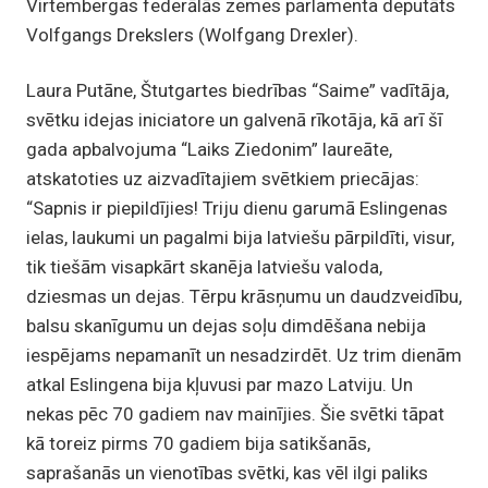
Virtembergas federālās zemes parlamenta deputāts
Volfgangs Drekslers (Wolfgang Drexler).
Laura Putāne, Štutgartes biedrības “Saime” vadītāja,
svētku idejas iniciatore un galvenā rīkotāja, kā arī šī
gada apbalvojuma “Laiks Ziedonim” laureāte,
atskatoties uz aizvadītajiem svētkiem priecājas:
“Sapnis ir piepildījies! Triju dienu garumā Eslingenas
ielas, laukumi un pagalmi bija latviešu pārpildīti, visur,
tik tiešām visapkārt skanēja latviešu valoda,
dziesmas un dejas. Tērpu krāsņumu un daudzveidību,
balsu skanīgumu un dejas soļu dimdēšana nebija
iespējams nepamanīt un nesadzirdēt. Uz trim dienām
atkal Eslingena bija kļuvusi par mazo Latviju. Un
nekas pēc 70 gadiem nav mainījies. Šie svētki tāpat
kā toreiz pirms 70 gadiem bija satikšanās,
saprašanās un vienotības svētki, kas vēl ilgi paliks