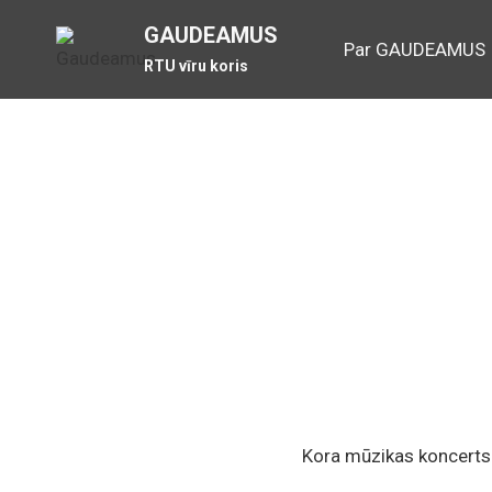
Skip
GAUDEAMUS
to
Par GAUDEAMUS
RTU vīru koris
content
Kora mūzikas koncerts