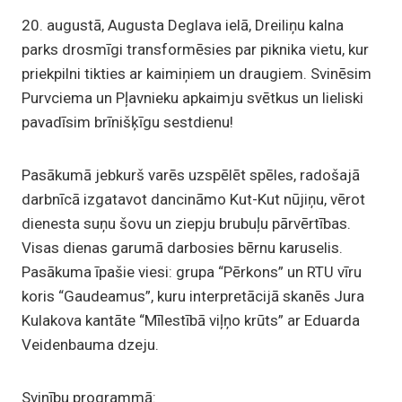
20. augustā, Augusta Deglava ielā, Dreiliņu kalna
parks drosmīgi transformēsies par piknika vietu, kur
priekpilni tikties ar kaimiņiem un draugiem. Svinēsim
Purvciema un Pļavnieku apkaimju svētkus un lieliski
pavadīsim brīnišķīgu sestdienu!
Pasākumā jebkurš varēs uzspēlēt spēles, radošajā
darbnīcā izgatavot dancināmo Kut-Kut nūjiņu, vērot
dienesta suņu šovu un ziepju brubuļu pārvērtības.
Visas dienas garumā darbosies bērnu karuselis.
Pasākuma īpašie viesi: grupa “Pērkons” un RTU vīru
koris “Gaudeamus”, kuru interpretācijā skanēs Jura
Kulakova kantāte “Mīlestībā viļņo krūts” ar Eduarda
Veidenbauma dzeju.
Svinību programmā: