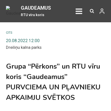
Skip
GAUDEAMUS
to
RTU vīru koris
content
CITS
20.08.2022 12:00
Dreiliņu kalna parks
Grupa “Pērkons” un RTU vīru
koris “Gaudeamus”
PURVCIEMA UN PĻAVNIEKU
APKAIMJU SVĒTKOS