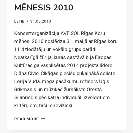
MĒNESIS 2010
By
HB
31.05.2010
Koncertorganizācija AVE SOL Rīgas Koru
mēnesi 2010 noslēdza 31. maijā ar Rīgas koru
11 dziedātāju un vokālo grupu parādi.
Neatkarīgā žūrija, kuras sastāvā bija Eiropas
Kultūras galvaspilsētas 2014 projekta līdere
Diāna Čivle, Čikāgas piecīšu puķainākā soliste
Lorija Vuda, mega pasākumu režisors Uģis
Brikmanis un mūzikas žurnālists Orests
Silabriedis pēc katra individuāli izveidotiem
kritērijiem, taču eirovīzisku…
AR
READ MORE
KONCERTU
DIŽDŽOKERSPĒLE