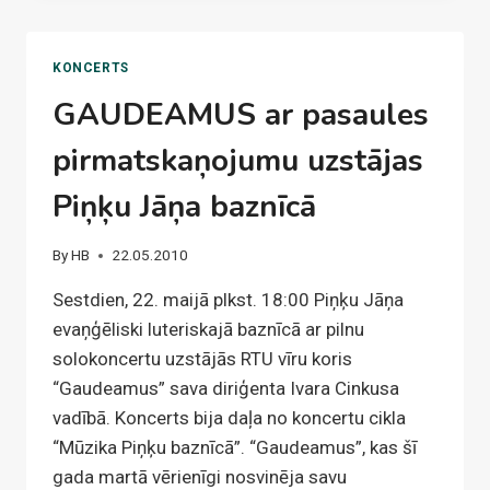
NOSLĒDZĀS
RĪGAS
KORU
KONCERTS
MĒNESIS
GAUDEAMUS ar pasaules
2010
pirmatskaņojumu uzstājas
Piņķu Jāņa baznīcā
By
HB
22.05.2010
Sestdien, 22. maijā plkst. 18:00 Piņķu Jāņa
evaņģēliski luteriskajā baznīcā ar pilnu
solokoncertu uzstājās RTU vīru koris
“Gaudeamus” sava diriģenta Ivara Cinkusa
vadībā. Koncerts bija daļa no koncertu cikla
“Mūzika Piņķu baznīcā”. “Gaudeamus”, kas šī
gada martā vērienīgi nosvinēja savu