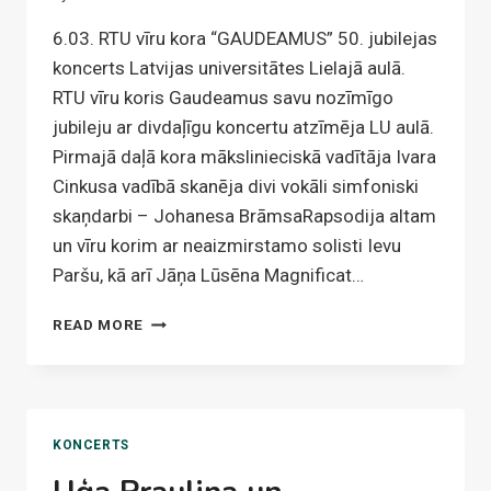
6.03. RTU vīru kora “GAUDEAMUS” 50. jubilejas
koncerts Latvijas universitātes Lielajā aulā.
RTU vīru koris Gaudeamus savu nozīmīgo
jubileju ar divdaļīgu koncertu atzīmēja LU aulā.
Pirmajā daļā kora mākslinieciskā vadītāja Ivara
Cinkusa vadībā skanēja divi vokāli simfoniski
skaņdarbi – Johanesa BrāmsaRapsodija altam
un vīru korim ar neaizmirstamo solisti Ievu
Paršu, kā arī Jāņa Lūsēna Magnificat…
PASĀKUMI
READ MORE
2010.
GADĀ
KONCERTS