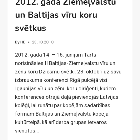
2012. gada Ziemeļvalstu
un Baltijas vīru koru
svētkus
By
HB
23.10.2010
2012. gada 14. – 16. jūnijam Tartu
norisināsies II Baltijas-Ziemeļvalstu vīru un
zēnu koru Dziesmu svētki. 23. oktobrī uz savu
izbraukuma konferenci Rīgā pulcējā visi
Igaunijas vīru un zēnu koru diriģenti, kuriem
konferences otrajā daļā pievienojās Latvijas
kolēģi, lai runātu par kopējām sadarbības
formām Baltijas un Ziemeļvalstu kopējā
kultūrtelpā, kā arī darba grupas ietvaros
vienotos…