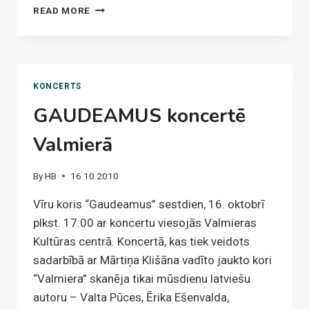
GAUDEAMUS
READ MORE
UN
RĪGAS
DOMA
ZĒNU
KORIS
KONCERTS
IESKANDĒ
GAUDEAMUS koncertē
2012.
GADA
Valmierā
ZIEMEĻVALSTU
UN
BALTIJAS
By
HB
16.10.2010
VĪRU
KORU
Vīru koris “Gaudeamus” sestdien, 16. oktobrī
SVĒTKUS
plkst. 17:00 ar koncertu viesojās Valmieras
Kultūras centrā. Koncertā, kas tiek veidots
sadarbībā ar Mārtiņa Klišāna vadīto jaukto kori
“Valmiera” skanēja tikai mūsdienu latviešu
autoru – Valta Pūces, Ērika Ešenvalda,