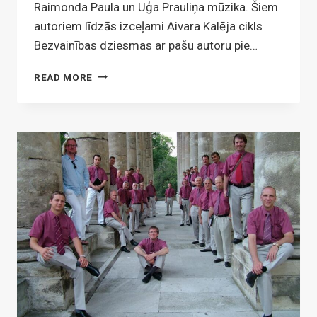
Raimonda Paula un Uģa Prauliņa mūzika. Šiem
autoriem līdzās izceļami Aivara Kalēja cikls
Bezvainības dziesmas ar pašu autoru pie…
GAUDEAMUS
READ MORE
KONCERTĒ
VALMIERĀ