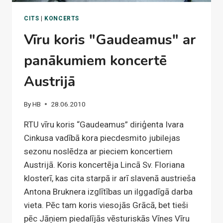
CITS
|
KONCERTS
Vīru koris "Gaudeamus" ar
panākumiem koncertē
Austrijā
By
HB
28.06.2010
RTU vīru koris “Gaudeamus” diriģenta Ivara
Cinkusa vadībā kora piecdesmito jubilejas
sezonu noslēdza ar pieciem koncertiem
Austrijā. Koris koncertēja Lincā Sv. Floriana
klosterī, kas cita starpā ir arī slavenā austrieša
Antona Bruknera izglītības un ilggadīgā darba
vieta. Pēc tam koris viesojās Grācā, bet tieši
pēc Jāņiem piedalījās vēsturiskās Vīnes Vīru