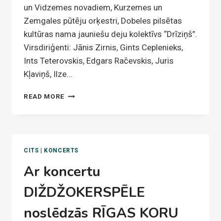
un Vidzemes novadiem, Kurzemes un
Zemgales pūtēju orķestri, Dobeles pilsētas
kultūras nama jauniešu deju kolektīvs “Drīziņš”.
Virsdiriģenti: Jānis Zirnis, Gints Ceplenieks,
Ints Teterovskis, Edgars Račevskis, Juris
Kļaviņš, Ilze…
KURZEMES
READ MORE
DZIESMU
SVĒTKI
CITS
|
KONCERTS
Ar koncertu
DIŽDŽOKERSPĒLE
noslēdzās RĪGAS KORU