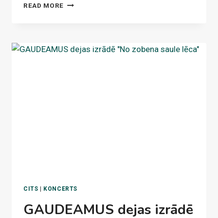
UĢA
READ MORE
PRAULIŅA
UN
GAUDEAMUS
"DĀVANAS
NĀKŠANAI
UN
LAIKAM"
CITS
|
KONCERTS
GAUDEAMUS dejas izrādē