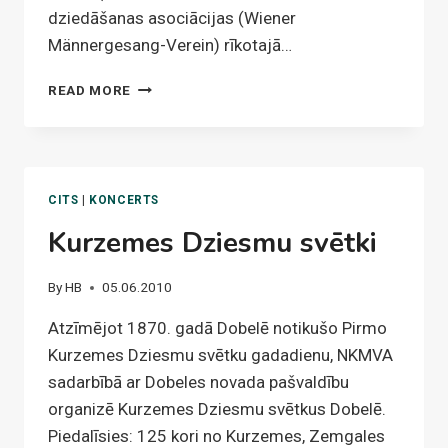
dziedāšanas asociācijas (Wiener
Männergesang-Verein) rīkotajā…
VĪRU
READ MORE
KORIS
"GAUDEAMUS"
AR
PANĀKUMIEM
KONCERTĒ
CITS
|
KONCERTS
AUSTRIJĀ
Kurzemes Dziesmu svētki
By
HB
05.06.2010
Atzīmējot 1870. gadā Dobelē notikušo Pirmo
Kurzemes Dziesmu svētku gadadienu, NKMVA
sadarbībā ar Dobeles novada pašvaldību
organizē Kurzemes Dziesmu svētkus Dobelē.
Piedalīsies: 125 kori no Kurzemes, Zemgales