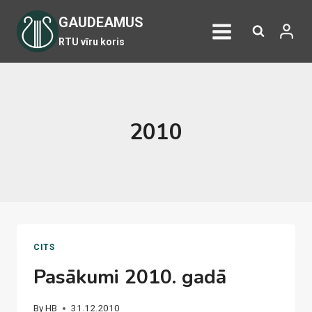
Skip
GAUDEAMUS
to
RTU vīru koris
content
2010
CITS
Pasākumi 2010. gadā
By
HB
31.12.2010