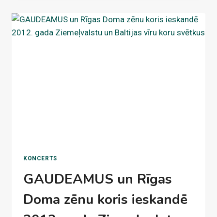
"NO
ZOBENA
SAULE
LĒCA"
KONCERTS
GAUDEAMUS un Rīgas
Doma zēnu koris ieskandē