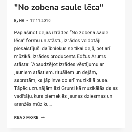
"No zobena saule lēca"
By
HB
17.11.2010
Paplašinot dejas izrādes “No zobena saule
lēca” formu un stāstu, izrādes veidotāji
piesaistījuši dalībniekus ne tikai dejā, bet arī
mūzikā. Izrādes producents Edžus Arums
stāsta: “Apaudzējot izrādes vēstījumu ar
jauniem stāstiem, rituāliem un dejām,
sapratām, ka jāpilnveido arī muzikālā puse.
Tāpēc uzrunājām Ilzi Grunti kā muzikālās daļas
vadītāju, kura piemeklēs jaunas dziesmas un
aranžēs mūziku…
GAUDEAMUS
READ MORE
DEJAS
IZRĀDĒ