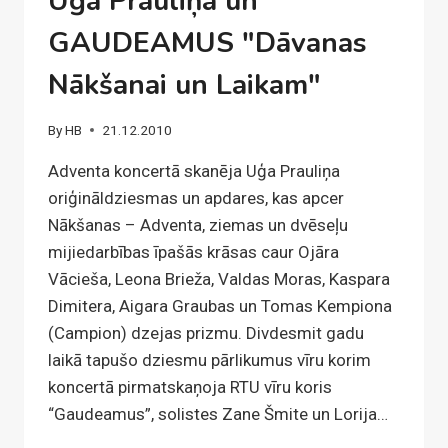
Uģa Prauliņa un
GAUDEAMUS "Dāvanas
Nākšanai un Laikam"
By
HB
21.12.2010
Adventa koncertā skanēja Uģa Prauliņa
oriģināldziesmas un apdares, kas apcer
Nākšanas – Adventa, ziemas un dvēseļu
mijiedarbības īpašās krāsas caur Ojāra
Vācieša, Leona Brieža, Valdas Moras, Kaspara
Dimitera, Aigara Graubas un Tomas Kempiona
(Campion) dzejas prizmu. Divdesmit gadu
laikā tapušo dziesmu pārlikumus vīru korim
koncertā pirmatskaņoja RTU vīru koris
“Gaudeamus”, solistes Zane Šmite un Lorija…